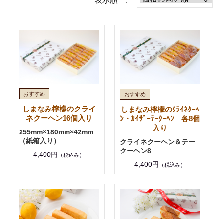
表示順 :
しまなみ檸檬のクライ
しまなみ檸檬のｸﾗｲﾈｸｰﾍ
ネクーヘン16個入り
ﾝ・ｶｲｻﾞｰﾃｰｸｰﾍﾝ 各8個
入り
255mm×180mm×42mm
（紙箱入り）
クライネクーヘン＆テー
クーヘン8
4,400円
（税込み）
4,400円
（税込み）