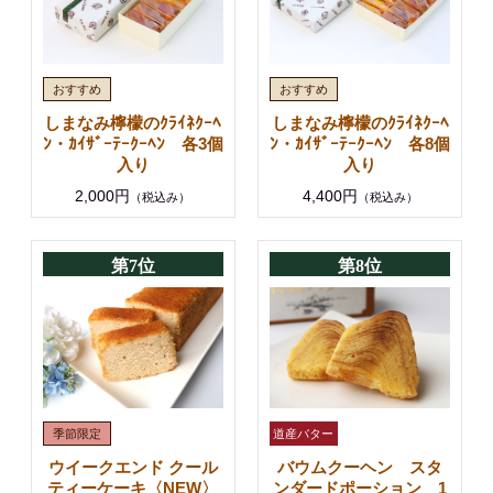
しまなみ檸檬のｸﾗｲﾈｸｰﾍ
しまなみ檸檬のｸﾗｲﾈｸｰﾍ
ﾝ・ｶｲｻﾞｰﾃｰｸｰﾍﾝ 各3個
ﾝ・ｶｲｻﾞｰﾃｰｸｰﾍﾝ 各8個
入り
入り
2,000円
4,400円
（税込み）
（税込み）
第7位
第8位
ウイークエンド クール
バウムクーヘン スタ
ティーケーキ〈NEW〉
ンダードポーション 1