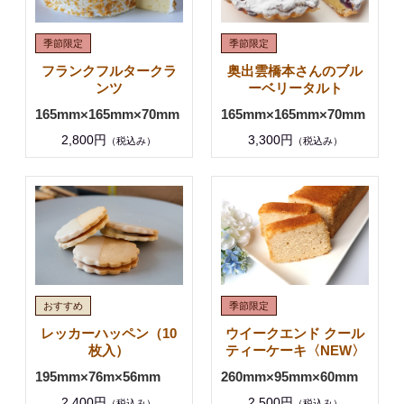
フランクフルタークラ
奥出雲橋本さんのブル
ンツ
ーベリータルト
165mm×165mm×70mm
165mm×165mm×70mm
2,800円
3,300円
（税込み）
（税込み）
レッカーハッペン（10
ウイークエンド クール
枚入）
ティーケーキ〈NEW〉
195mm×76m×56mm
260mm×95mm×60mm
2,400円
2,500円
（税込み）
（税込み）