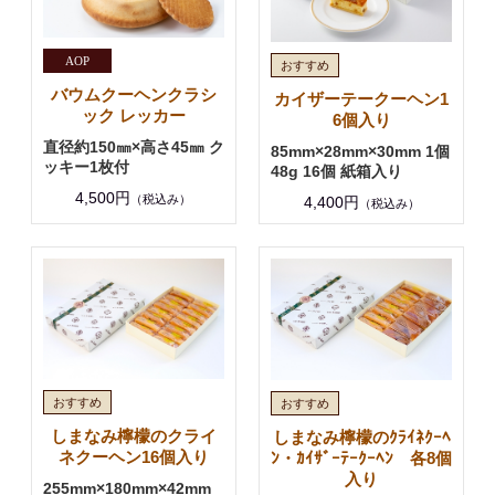
バウムクーヘンクラシ
カイザーテークーヘン1
ック レッカー
6個入り
直径約150㎜×高さ45㎜ ク
85mm×28mm×30mm 1個
ッキー1枚付
48g 16個 紙箱入り
4,500円
（税込み）
4,400円
（税込み）
しまなみ檸檬のクライ
しまなみ檸檬のｸﾗｲﾈｸｰﾍ
ネクーヘン16個入り
ﾝ・ｶｲｻﾞｰﾃｰｸｰﾍﾝ 各8個
入り
255mm×180mm×42mm