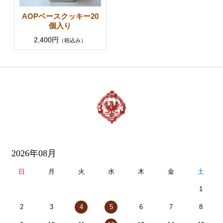
AOPベースクッキー20
個入り
2,400円
（税込み）
2026年08月
日
月
火
水
木
金
土
1
2
3
4
5
6
7
8