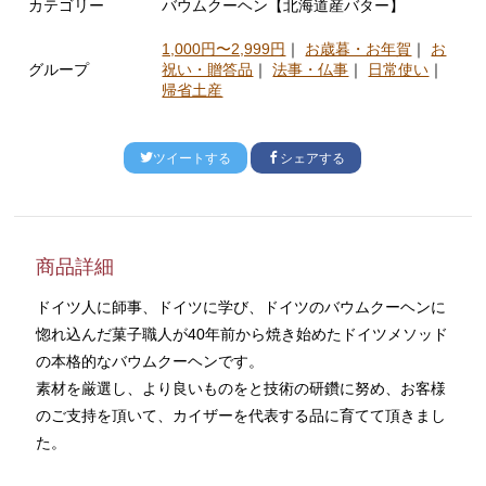
カテゴリー
バウムクーヘン【北海道産バター】
1,000円〜2,999円
｜
お歳暮・お年賀
｜
お
グループ
祝い・贈答品
｜
法事・仏事
｜
日常使い
｜
帰省土産
ツイートする
シェアする
商品詳細
ドイツ人に師事、ドイツに学び、ドイツのバウムクーヘンに
惚れ込んだ菓子職人が40年前から焼き始めたドイツメソッド
の本格的なバウムクーヘンです。

素材を厳選し、より良いものをと技術の研鑽に努め、お客様
のご支持を頂いて、カイザーを代表する品に育てて頂きまし
た。